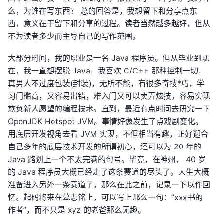
么，为谁在写东西？ 总的回答是，我想留下和分享点东
西，意义在于留下和分享的过程。读者当然越多越好，但从
不为读者多少而主导自己的写作范围。
大部分时间，我的职业是一名 Java 程序员。但从毕业到现
在，我一直想摆脱 Java。我喜欢 C/C++ 那种控制一切，
真男人不过度包装(封装)，无所不能，有很多奇技*巧，学
习门槛高，又容易出错，难入门又可以卖弄炫技，容易实现
欺负新人愿望的编程技术。直到，最近有点时间去研究一下
OpenJDK Hotspot JVM。事情好像发生了点戏剧变化。
用底层开发视角去看 JVM 实现，不但相当有趣，正好迎合
自己多年的底层技术开发的所谓初心，还可以为 20 年的
Java 路划上一个不太完满的句号。毕竟，在神州， 40 岁
的 Java 程序员大概已经走了这条赛道的尽头了。人生大概
准备进入另外一条赛道了，那么在此之前，记录一下以作回
忆。起码将来在墓志铭上，可以写上那么一句：”xxx书的
作者”，而不只是 xyz 的老爸那么无趣。