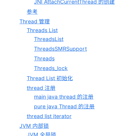
JNI AttachCurrentThread 的创建
参考
Thread 管理
Threads List
ThreadsList
ThreadsSMRSupport
Threads
Threads_lock
Thread List 初始化
thread 注册
main java thread 的注册
pure java Thread 的注册
thread list iterator
JVM 内部锁
JVM 全局锁