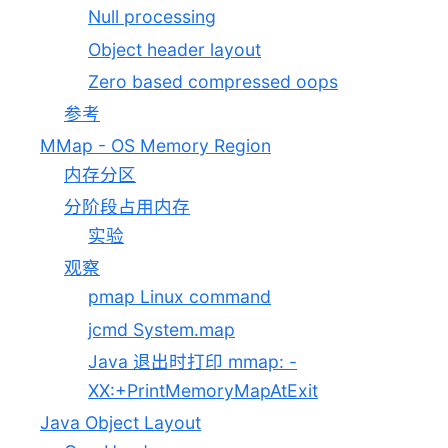
Null processing
Object header layout
Zero based compressed oops
参考
MMap - OS Memory Region
内存分区
分阶段占用内存
实验
观察
pmap Linux command
jcmd System.map
Java 退出时打印 mmap: -
XX:+PrintMemoryMapAtExit
Java Object Layout