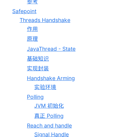
参考
Safepoint
Threads Handshake
作用
原理
JavaThread - State
基础知识
实现封装
Handshake Arming
实验环境
Polling
JVM 初始化
真正 Polling
Reach and handle
Signal Handle