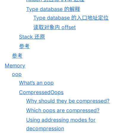
Type database 的解释
Type database 的入口地址定位
读取对象内 offset
Stack 还原
参考
参考
Memory
oop
What’s an oop
CompressedOops
Why should they be compressed?
Which oops are compressed?
Using addressing modes for
decompression