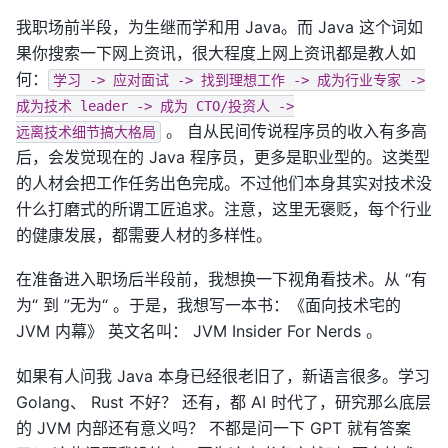
我职场前半段，为生继而学和用 Java。而 Java 这个词如
果你搜索一下网上资讯，很大程度上网上资讯都是教人如
何：
学习
->
应对面试
->
找到理想工作
->
成为行业专家
->
成为技术
leader
->
成为
CTO/投资人
->
。 自从民间传说程序员的收入有多高
远离技术细节搞大格局
后，会发觉现在的 Java 程序员，更多是职业型的。这类型
的人材会把工作任务出色完成。不过他们本身其实对技术没
什么打磨式的所谓工匠追求。注意，这里无褒贬，每个行业
的健康发展，都需要人材的多样性。
在准备进入职场后半段前，我想换一下视角看技术。从 “有
为“ 到 ”无为“ 。于是，我想写一本书：《面向技术宅的
JVM 内幕》 英文名叫： JVM Insider For Nerds 。
如果有人问我 Java 本身已经很老旧了，新语言很多。学习
Golang、 Rust 不好？ 还有，都 AI 时代了，研究那么底层
的 JVM 内部还有意义吗？ 不都是问一下 GPT 就有答案