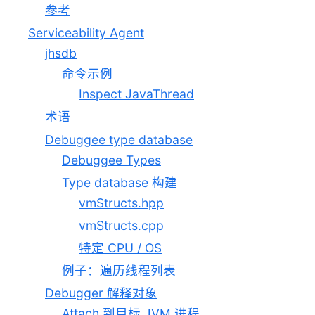
参考
Serviceability Agent
jhsdb
命令示例
Inspect JavaThread
术语
Debuggee type database
Debuggee Types
Type database 构建
vmStructs.hpp
vmStructs.cpp
特定 CPU / OS
例子：遍历线程列表
Debugger 解释对象
Attach 到目标 JVM 进程