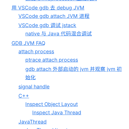
用 VSCode gdb 去 debug JVM
VSCode gdb attach JVM 进程
VSCode gdb 调试 jstack
native 与 Java 代码混合调试
GDB JVM FAQ
attach process
ptrace attach process
gdb attach 外部启动的 jvm 并观察 jvm 初
始化
signal handle
C++
Inspect Object Layout
Inspect Java Thread
JavaThread